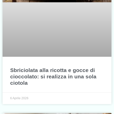
Sbriciolata alla ricotta e gocce di
cioccolato: si realizza in una sola
ciotola
6 Aprile 2026