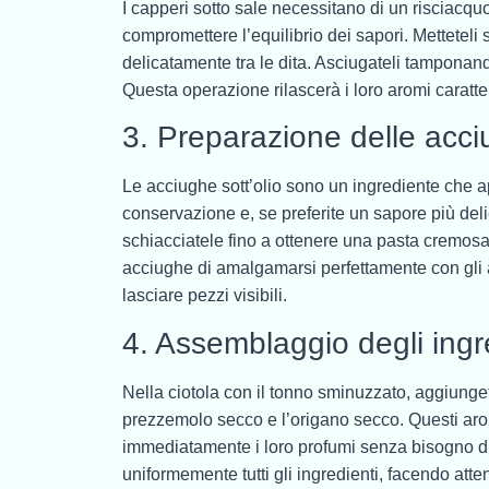
I capperi sotto sale necessitano di un risciacqu
compromettere l’equilibrio dei sapori. Metteteli 
delicatamente tra le dita. Asciugateli tamponando
Questa operazione rilascerà i loro aromi caratte
3. Preparazione delle acc
Le acciughe sott’olio sono un ingrediente che ap
conservazione e, se preferite un sapore più deli
schiacciatele fino a ottenere una pasta cremo
acciughe di amalgamarsi perfettamente con gli al
lasciare pezzi visibili.
4. Assemblaggio degli ingr
Nella ciotola con il tonno sminuzzato, aggiungete 
prezzemolo secco e l’origano secco. Questi aromi
immediatamente i loro profumi senza bisogno di
uniformemente tutti gli ingredienti, facendo atte