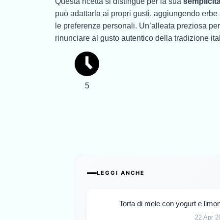
Questa ricetta si distingue per la sua
semplicit
può adattarla ai propri gusti, aggiungendo erb
le preferenze personali. Un’alleata preziosa pe
rinunciare al gusto autentico della tradizione ita
5
LEGGI ANCHE
Torta di mele con yogurt e limone
22 Apr 2