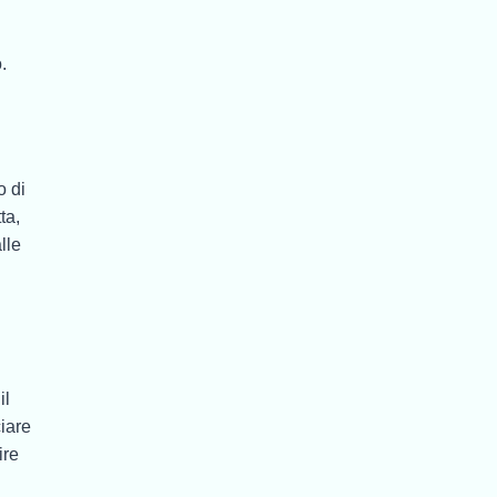
.
o di
ta,
lle
il
iare
ire