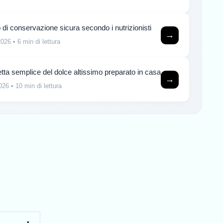
di conservazione sicura secondo i nutrizionisti
→
2026
• 6 min di lettura
ta semplice del dolce altissimo preparato in casa
→
026
• 10 min di lettura