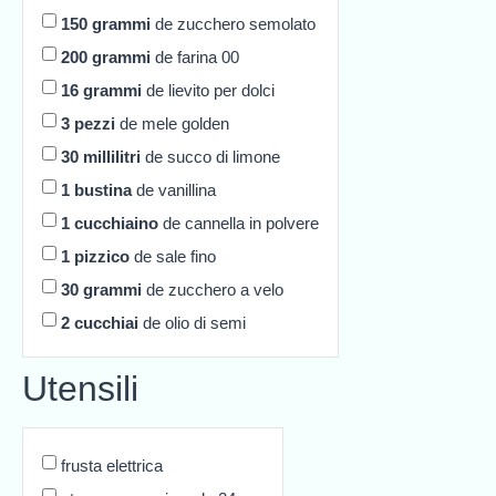
150
grammi
de zucchero semolato
200
grammi
de farina 00
16
grammi
de lievito per dolci
3
pezzi
de mele golden
30
millilitri
de succo di limone
1
bustina
de vanillina
1
cucchiaino
de cannella in polvere
1
pizzico
de sale fino
30
grammi
de zucchero a velo
2
cucchiai
de olio di semi
Utensili
frusta elettrica