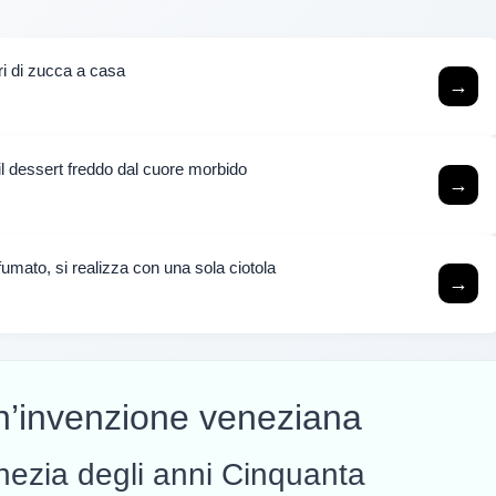
iori di zucca a casa
→
l dessert freddo dal cuore morbido
→
umato, si realizza con una sola ciotola
→
un’invenzione veneziana
enezia degli anni Cinquanta