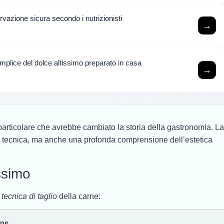
vazione sicura secondo i nutrizionisti
→
plice del dolce altissimo preparato in casa
→
a particolare che avrebbe cambiato la storia della gastronomia. L
tà tecnica, ma anche una profonda comprensione dell’estetica
issimo
a
tecnica di taglio
della carne:
one