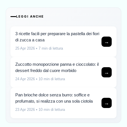
LEGGI ANCHE
3 ricette facili per preparare la pastella dei fiori
di zucca a casa
→
25 Apr 2026
• 7 min di lettura
Zuccotto monoporzione panna e cioccolato: il
dessert freddo dal cuore morbido
→
24 Apr 2026
• 10 min di lettura
Pan brioche dolce senza burro: soffice e
profumato, si realizza con una sola ciotola
→
23 Apr 2026
• 10 min di lettura