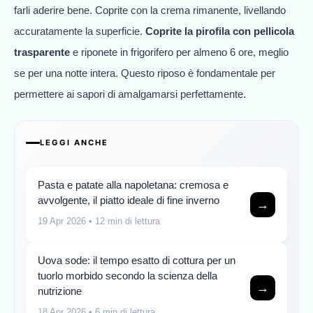
farli aderire bene. Coprite con la crema rimanente, livellando
accuratamente la superficie.
Coprite la pirofila con pellicola
trasparente
e riponete in frigorifero per almeno 6 ore, meglio
se per una notte intera. Questo riposo è fondamentale per
permettere ai sapori di amalgamarsi perfettamente.
LEGGI ANCHE
Pasta e patate alla napoletana: cremosa e
avvolgente, il piatto ideale di fine inverno
→
19 Apr 2026
• 12 min di lettura
Uova sode: il tempo esatto di cottura per un
tuorlo morbido secondo la scienza della
→
nutrizione
18 Apr 2026
• 6 min di lettura