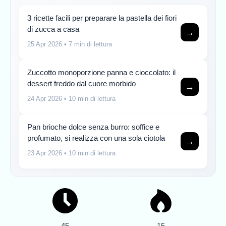
3 ricette facili per preparare la pastella dei fiori
di zucca a casa
→
25 Apr 2026
• 7 min di lettura
Zuccotto monoporzione panna e cioccolato: il
dessert freddo dal cuore morbido
→
24 Apr 2026
• 10 min di lettura
Pan brioche dolce senza burro: soffice e
profumato, si realizza con una sola ciotola
→
23 Apr 2026
• 10 min di lettura
45
15