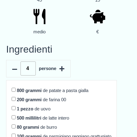
medio
€
Ingredienti
–
+
persone
800
grammi
de patate a pasta gialla
200
grammi
de farina 00
1
pezzo
de uovo
500
millilitri
de latte intero
80
grammi
de burro
100
grammi
de parmigiano reggiano grattugiato