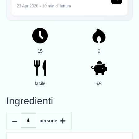
23 Apr 2026
• 10 min di lettura
15
0
facile
€€
Ingredienti
–
+
persone